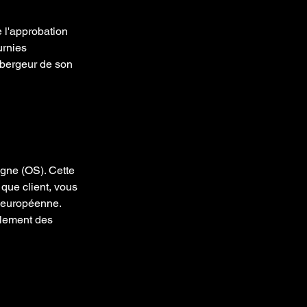
e l'approbation
ournies
ébergeur de son
igne (OS). Cette
t que client, vous
n européenne.
glement des