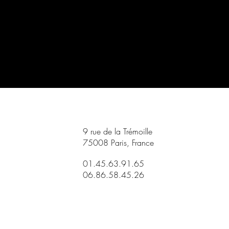
9 rue de la Trémoille
75008 Paris, France
01.45.63.91.65
06.86.58.45.26
medecineesthetique...te.fr