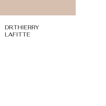
DR.THIERRY
LAFITTE
9 rue de la Trémoille
75008 Paris, France
01.45.63.91.65
06.86.58.45.26
medecineesthetique...te.fr