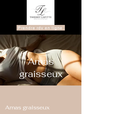
Prendre rdv en ligne
Amas
graisseux
Amas graisseux