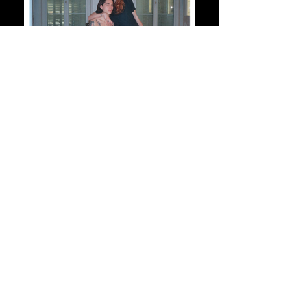
Reportage et
Interviews
TELEVISION
• Reportage sur M6 du Docteur