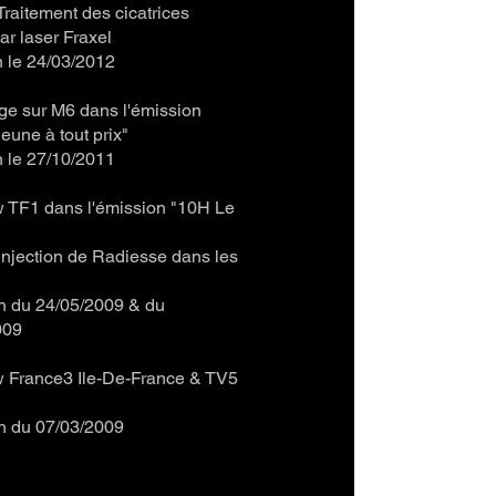
raitement des cicatrices
ar laser Fraxel
n le 24/03/2012
ge sur M6 dans l'émission
jeune à tout prix"
n le 27/10/2011
w TF1 dans l'émission "10H Le
njection de Radiesse dans les
n du 24/05/2009 & du
009
w France3 Ile-De-France & TV5
n du 07/03/2009