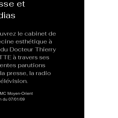
sse et
ias
vrez le cabinet de
cine esthétique à
 du Docteur Thierry
TE à travers ses
rentes parutions
la presse, la radio
télévision.
MC Moyen-Orient
n du 07/01/09