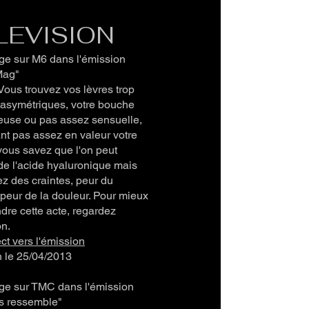
LEVISION
ge sur M6 dans l'émission
Mag"
ous trouvez vos lèvres trop
 asymétriques, votre bouche
euse ou pas assez sensuelle,
nt pas assez en valeur votre
vous savez que l'on peut
 de l'acide hyaluronique mais
z des craintes, peur du
, peur de la douleur. Pour mieux
re cette acte, regardez
on.
ect vers l'émission
n le 25/04/2013
ge sur TMC dans l'émission
s ressemble"